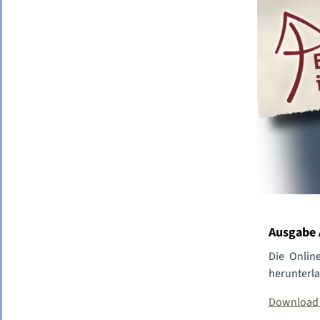
Ausgabe A
Die Onlin
herunterl
Download A