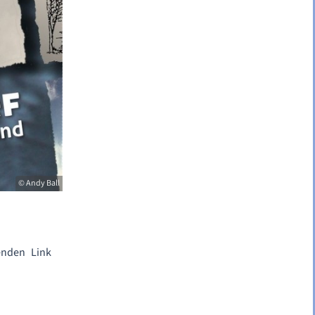
© Andy Ball
enden Link