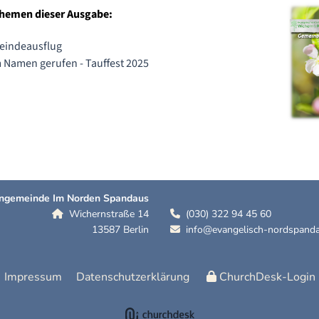
Themen dieser Ausgabe:
indeausflug
 Namen gerufen - Tauffest 2025
hengemeinde Im Norden Spandaus
Wichernstraße 14
(030) 322 94 45 60


13587 Berlin
info@evangelisch-nordspanda

Impressum
Datenschutzerklärung
ChurchDesk-Login