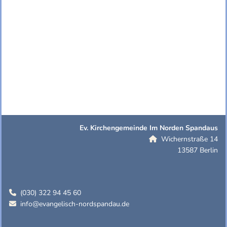
Ev. Kirchengemeinde Im Norden Spandaus
Wichernstraße 14

13587 Berlin
(030) 322 94 45 60

info@evangelisch-nordspandau.de
