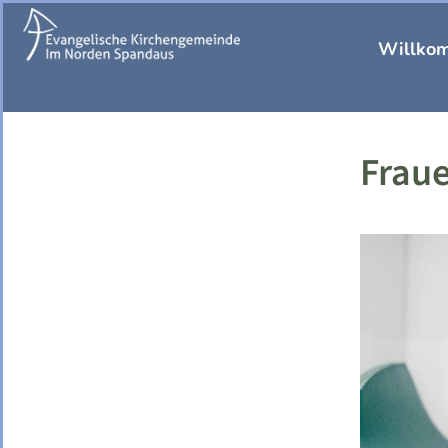
Willko
Frau