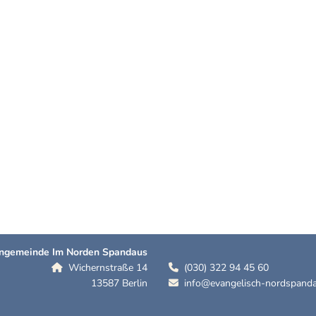
hengemeinde Im Norden Spandaus
Wichernstraße 14
(030) 322 94 45 60


13587 Berlin
info@evangelisch-nordspanda
