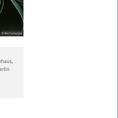
© Nix Company
haus,
erlin