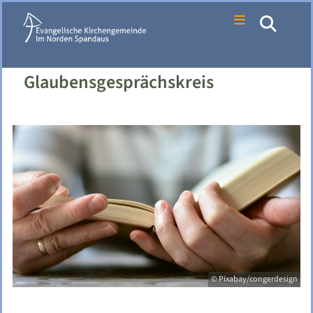
Glaubensgesprächskreis
© Pixabay/congerdesign