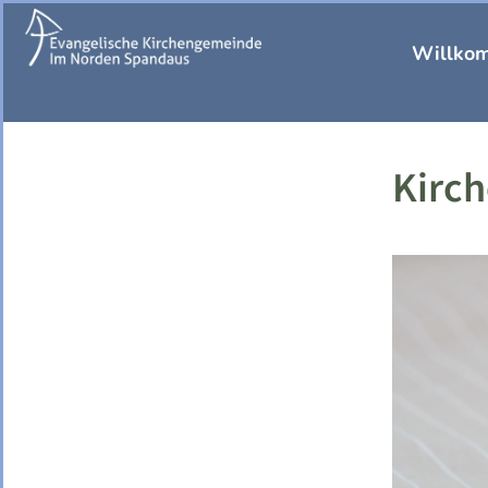
Willko
Kirc