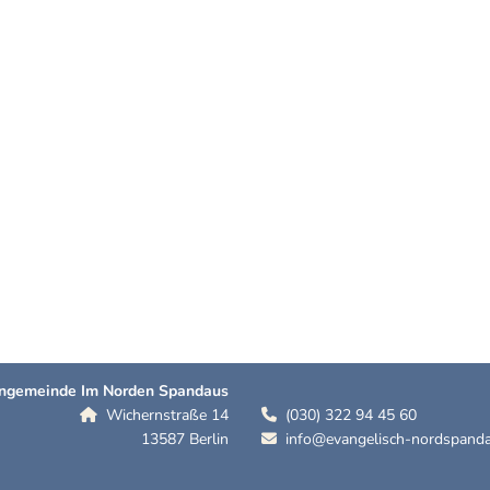
hengemeinde Im Norden Spandaus
Wichernstraße 14
(030) 322 94 45 60


13587 Berlin
info@evangelisch-nordspanda
