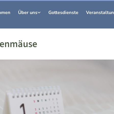
mmen
Über uns
Gottesdienste
Veranstaltu
henmäuse