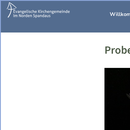
Willko
Prob