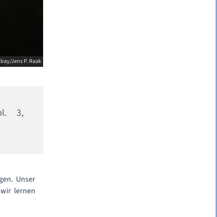
abay/Jens P. Raak
pl. 3,
ngen. Unser
wir lernen