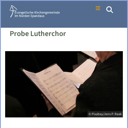
Probe Lutherchor
© Pixabay/Jens P. Raak