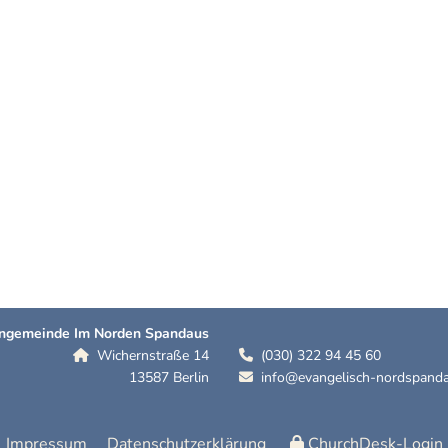
hengemeinde Im Norden Spandaus
Wichernstraße 14
(030) 322 94 45 60


13587 Berlin
info@evangelisch-nordspanda

Impressum
Datenschutzerklärung
ChurchDesk-Login