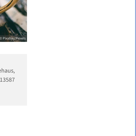
© Pixabay/Pexels
haus,
13587