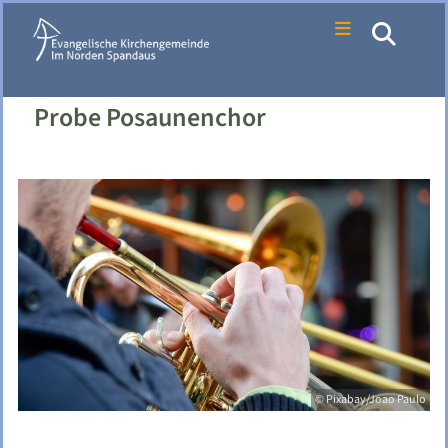
Probe Posaunenchor
© Pixabay/Joao Paulo