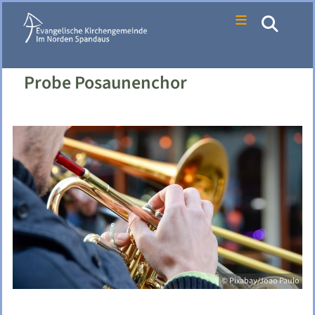
Probe Posaunenchor
© Pixabay/Joao Paulo