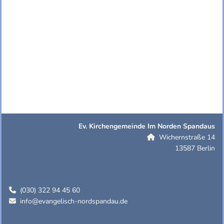
Ev. Kirchengemeinde Im Norden Spandaus
Wichernstraße 14

13587 Berlin
(030) 322 94 45 60

info@evangelisch-nordspandau.de
