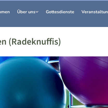
mmen
Über uns
Gottesdienste
Veranstaltu
n (Radeknuffis)