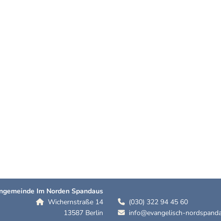
hengemeinde Im Norden Spandaus
Wichernstraße 14
(030) 322 94 45 60


13587 Berlin
info@evangelisch-nordspanda
