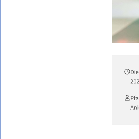
Di
202
Pf
Ank