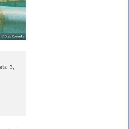
© Greg Rosenke
atz 3,