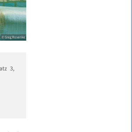
© Greg Rosenke
atz 3,