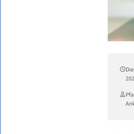
Di
202
Pf
Ank