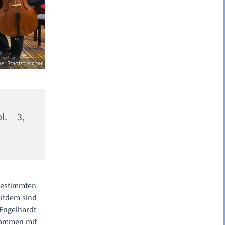
r Stadtstreicher
pl. 3,
bestimmten
eitdem sind
 Engelhardt
usammen mit