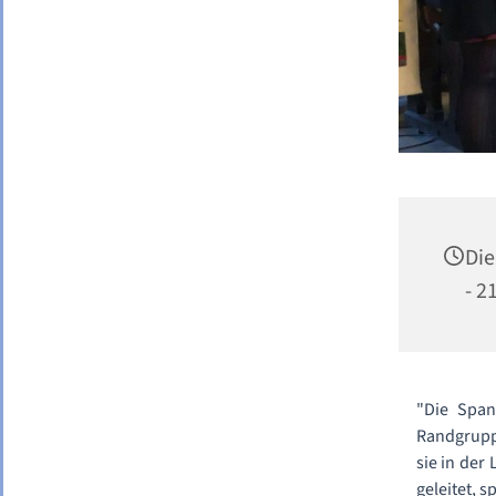
Die
- 2
"Die Span
Randgruppe
sie in der
geleitet, 