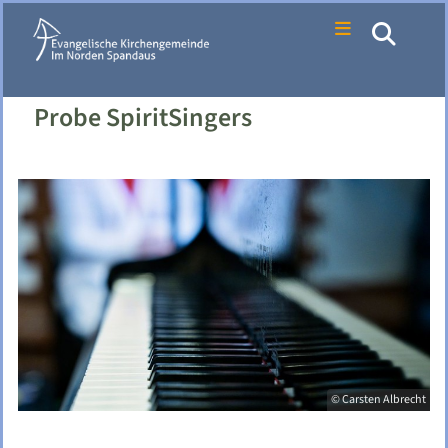
Probe SpiritSingers
© Carsten Albrecht