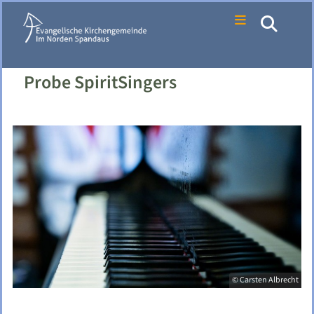
Probe SpiritSingers
© Carsten Albrecht