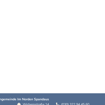
hengemeinde Im Norden Spandaus
Wichernstraße 14
(030) 322 94 45 60

