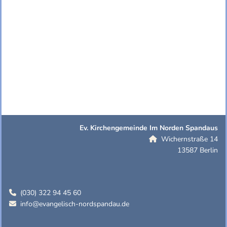
Ev. Kirchengemeinde Im Norden Spandaus
Wichernstraße 14

13587 Berlin
(030) 322 94 45 60

info@evangelisch-nordspandau.de
