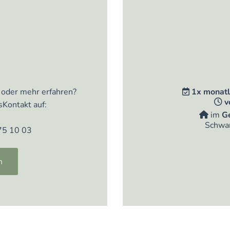
 oder mehr erfahren?
1x monatl

v

Kontakt auf:
im
G

Schwan
75 10 03
n