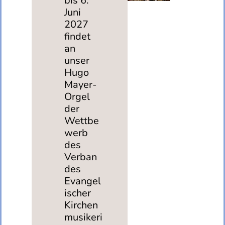
bis 6.
Juni
2027
findet
an
unser
Hugo
Mayer-
Orgel
der
Wettbe
werb
des
Verban
des
Evangel
ischer
Kirchen
musikeri