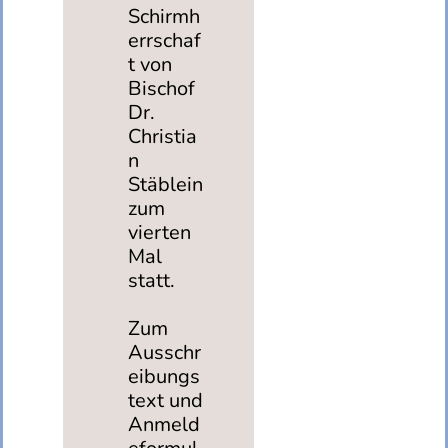
Schirmh
errschaf
t von
Bischof
Dr.
Christia
n
Stäblein
zum
vierten
Mal
statt.
Zum
Ausschr
eibungs
text und
Anmeld